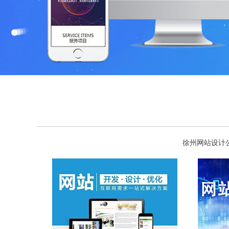
徐州网站设计