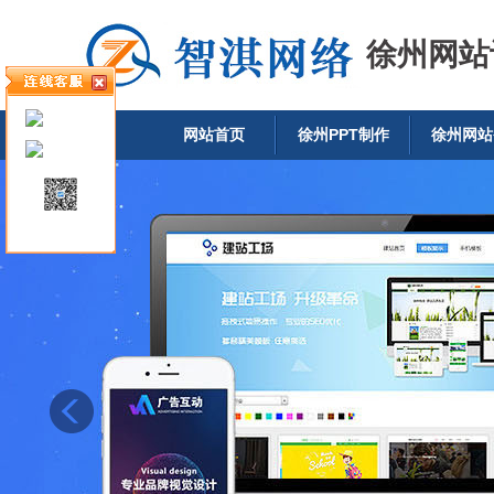
徐州网站
网站首页
徐州PPT制作
徐州网站
加微信联系