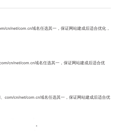
n/net/com.cn域名任选其一，保证网站建成后适合优化，
n/net/com.cn域名任选其一，保证网站建成后适合优
/cn/net/com.cn域名任选其一，保证网站建成后适合优