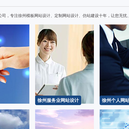
公司，专注徐州模板网站设计、定制网站设计、仿站建设十年，让您无忧
徐州服务业网站设计
徐州个人网